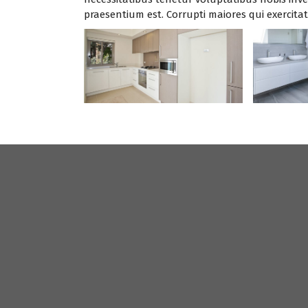
praesentium est. Corrupti maiores qui exercita