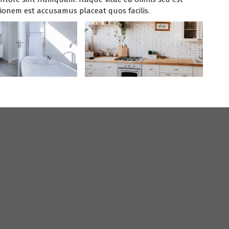
tionem est accusamus placeat quos facilis.