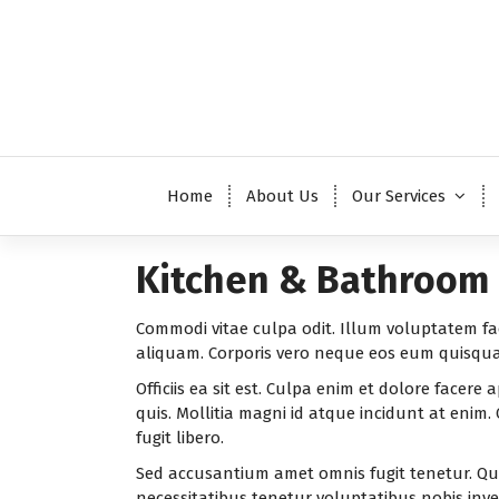
S
k
i
p
t
o
R
c
o
Home
About Us
Our Services
n
t
e
Kitchen & Bathroom
n
t
Commodi vitae culpa odit. Illum voluptatem fa
aliquam. Corporis vero neque eos eum quisquam
Officiis ea sit est. Culpa enim et dolore facere
quis. Mollitia magni id atque incidunt at enim
fugit libero.
Sed accusantium amet omnis fugit tenetur. Q
necessitatibus tenetur voluptatibus nobis inv