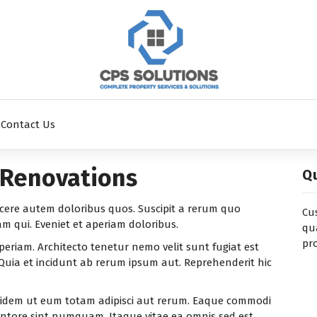
enovations, Maintenance, Repairs and Building Services to Domestic and Commercial Cu
Contact Us
 Renovations
Qu
cere autem doloribus quos. Suscipit a rerum quo
Cus
 qui. Eveniet et aperiam doloribus.
qu
pr
 aperiam. Architecto tenetur nemo velit sunt fugiat est
. Quia et incidunt ab rerum ipsum aut. Reprehenderit hic
uidem ut eum totam adipisci aut rerum. Eaque commodi
entore sint numquam. Itaque vitae ea omnis sed est