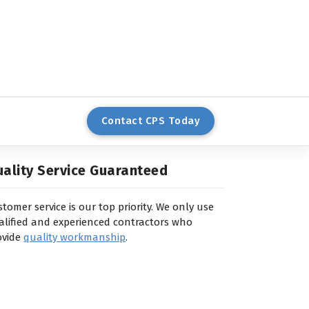
stomers
C
o
n
t
a
c
t
C
P
S
T
o
d
a
y
ality Service Guaranteed
tomer service is our top priority. We only use
alified and experienced contractors who
ovide
quality workmanship
.